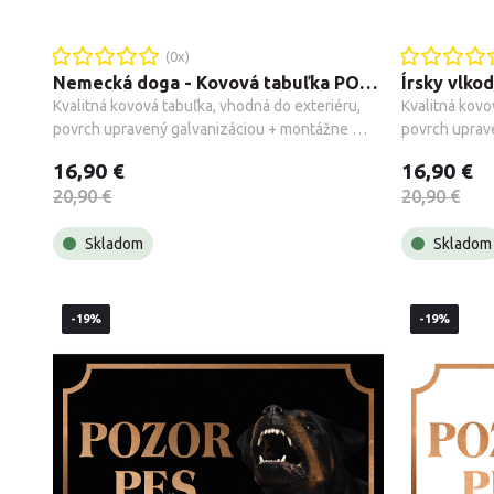
(
0
x)
Nemecká doga - Kovová tabuľka POZOR PES
Kvalitná kovová tabuľka, vhodná do exteriéru, 
Kvalitná kovo
povrch upravený galvanizáciou + montážne 
povrch uprav
príslušenstvo.
príslušenstvo
16,90 €
16,90 €
20,90 €
20,90 €
Skladom
Skladom
-19%
-19%