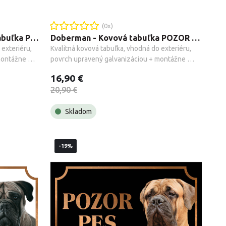
(
0
x)
Nemecký ovčiak - Kovová tabuľka POZOR PES
Doberman - Kovová tabuľka POZOR PES
exteriéru, 
Kvalitná kovová tabuľka, vhodná do exteriéru, 
ontážne 
povrch upravený galvanizáciou + montážne 
príslušenstvo.
16,90 €
20,90 €
Skladom
-19%