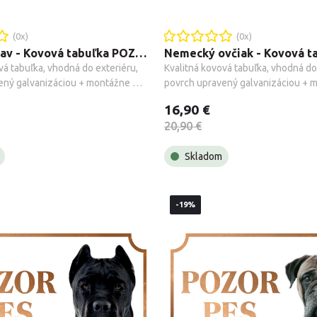
(
0
x)
(
0
x)
Írsky vlkodav - Kovová tabuľka POZOR PES
vá tabuľka, vhodná do exteriéru, 
Kvalitná kovová tabuľka, vhodná do 
ený galvanizáciou + montážne 
povrch upravený galvanizáciou + m
.
príslušenstvo.
16,90 €
20,90 €
Skladom
-19%