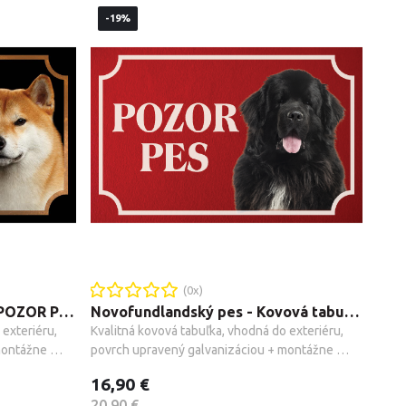
-19%
(
0
x)
Shiba Inu - Kovová tabuľka POZOR PES
Novofundlandský pes - Kovová tabuľka POZOR PES
exteriéru, 
Kvalitná kovová tabuľka, vhodná do exteriéru, 
ontážne 
povrch upravený galvanizáciou + montážne 
príslušenstvo.
16,90 €
20,90 €