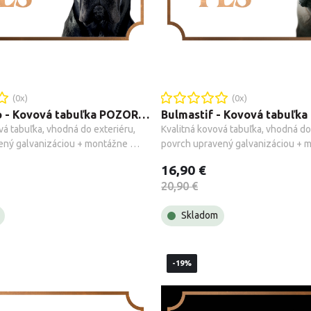
(
0
x)
(
0
x)
Cane Corso - Kovová tabuľka POZOR PES
vá tabuľka, vhodná do exteriéru, 
Kvalitná kovová tabuľka, vhodná do 
ený galvanizáciou + montážne 
povrch upravený galvanizáciou + m
.
príslušenstvo.
16,90 €
20,90 €
Skladom
-19%