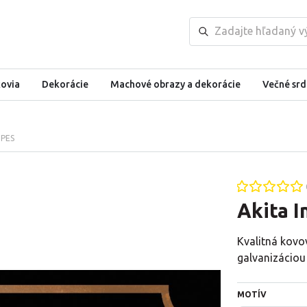
kovia
Dekorácie
Machové obrazy a dekorácie
Večné srd
 PES
Akita 
Kvalitná kovo
galvanizáciou
MOTÍV