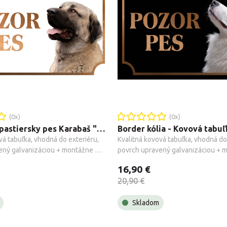
(
0
x)
(
0
x)
Anatólsky pastiersky pes Karabaš "Kangal" - Kovová tabuľka POZOR PES
vá tabuľka, vhodná do exteriéru, 
Kvalitná kovová tabuľka, vhodná do 
ený galvanizáciou + montážne 
povrch upravený galvanizáciou + m
.
príslušenstvo.
16,90 €
20,90 €
Skladom