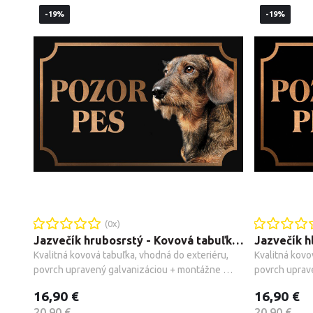
-19%
-19%
(
0
x)
Jazvečík hrubosrstý - Kovová tabuľka POZOR PES
Kvalitná kovová tabuľka, vhodná do exteriéru, 
Kvalitná kovo
povrch upravený galvanizáciou + montážne 
povrch uprav
príslušenstvo.
príslušenstvo
16,90 €
16,90 €
20,90 €
20,90 €