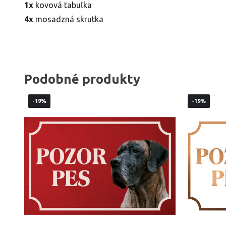
1x
kovová tabuľka
4x
mosadzná skrutka
Podobné produkty
-19%
-19%