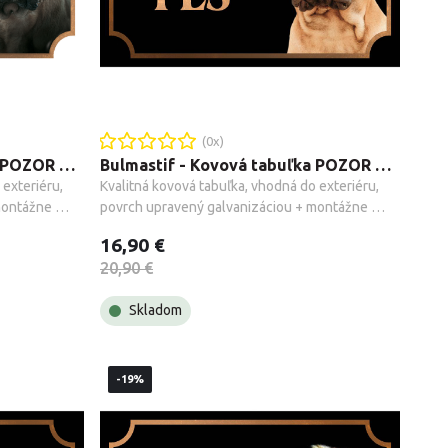
(
0
x)
Bulmastif - Kovová tabuľka POZOR PES
Bulmastif - Kovová tabuľka POZOR PES
exteriéru, 
Kvalitná kovová tabuľka, vhodná do exteriéru, 
ontážne 
povrch upravený galvanizáciou + montážne 
príslušenstvo.
16,90 €
20,90 €
Skladom
-19%