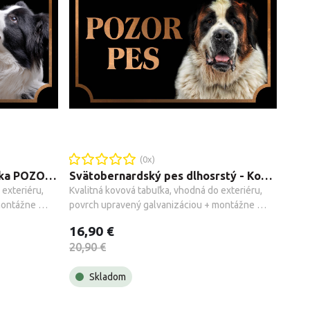
(
0
x)
Border kólia - Kovová tabuľka POZOR PES
Svätobernardský pes dlhosrstý - Kovová tabuľka POZOR PES
exteriéru, 
Kvalitná kovová tabuľka, vhodná do exteriéru, 
ontážne 
povrch upravený galvanizáciou + montážne 
príslušenstvo.
16,90 €
20,90 €
Skladom