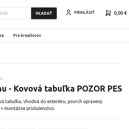
PRIHLÁSIŤ
0,00 €
HĽADAŤ
ce
Pre kreatívcov
0
x
Inu - Kovová tabuľka POZOR PES
vá tabuľka, vhodná do exteriéru, povrch upravený
 + montážne príslušenstvo.