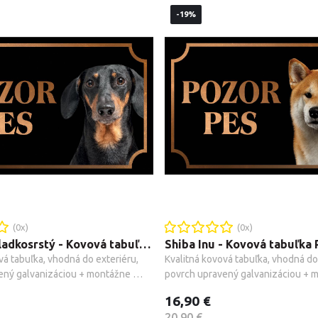
-19%
(
0
x)
(
0
x)
Jazvečík hladkosrstý - Kovová tabuľka POZOR PES
vá tabuľka, vhodná do exteriéru, 
Kvalitná kovová tabuľka, vhodná do 
ený galvanizáciou + montážne 
povrch upravený galvanizáciou + m
.
príslušenstvo.
16,90 €
20,90 €