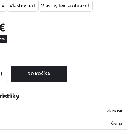
ný
Vlastný text
Vlastný text a obrázok
€
19%
DO KOŠÍKA
istiky
Akita Inu
Čierna