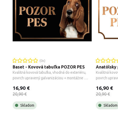
(
0
x)
Baset - Kovová tabuľka POZOR PES
Kvalitná kovová tabuľka, vhodná do exteriéru, 
Kvalitná kovo
povrch upravený galvanizáciou + montážne 
povrch uprav
príslušenstvo.
príslušenstvo
16,90 €
16,90 €
20,90 €
20,90 €
Skladom
Skladom