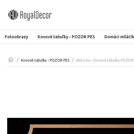
Fotoobrazy
Kovové tabuľky - POZOR PES
Domáci miláči
/
/
Akita Inu - Kovová tabuľka POZOR
Kovové tabuľky - POZOR PES