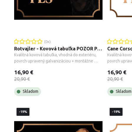
(
0
x)
Rotvajler - Kovová tabuľka POZOR PES
Kvalitná kovová tabuľka, vhodná do exteriéru, 
Kvalitná kovo
povrch upravený galvanizáciou + montážne 
povrch uprav
príslušenstvo.
príslušenstvo
16,90 €
16,90 €
20,90 €
20,90 €
Skladom
Skladom
-19%
-19%