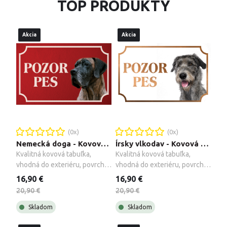
TOP PRODUKTY
Akcia
Akcia
(
0
x)
(
0
x)
Nemecká doga - Kovová tabuľka POZOR PES
Írsky vlkodav - Kovová tabuľka POZOR PES
Kvalitná kovová tabuľka, 
Kvalitná kovová tabuľka, 
vhodná do exteriéru, povrch 
vhodná do exteriéru, povrch 
upravený galvanizáciou + 
upravený galvanizáciou + 
16,90 €
16,90 €
montážne príslušenstvo.
montážne príslušenstvo.
20,90 €
20,90 €
Skladom
Skladom