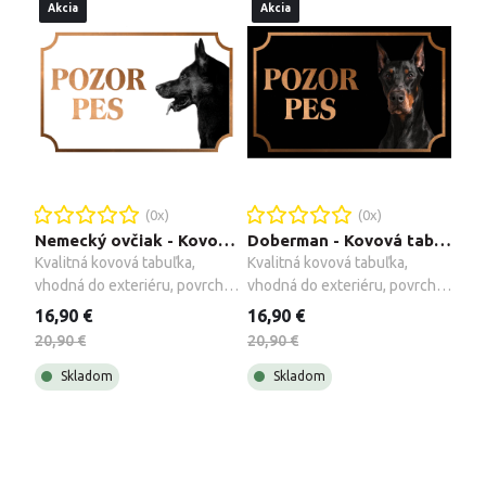
Akcia
Akcia
(
0
x)
(
0
x)
Nemecký ovčiak - Kovová tabuľka POZOR PES
Doberman - Kovová tabuľka POZOR PES
Kvalitná kovová tabuľka, 
Kvalitná kovová tabuľka, 
vhodná do exteriéru, povrch 
vhodná do exteriéru, povrch 
upravený galvanizáciou + 
upravený galvanizáciou + 
16,90 €
16,90 €
montážne príslušenstvo.
montážne príslušenstvo.
20,90 €
20,90 €
Skladom
Skladom