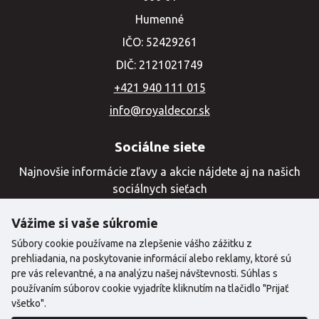
Humenné
IČO: 52429261
DIČ: 2121021749
+421 940 111 015
info@royaldecor.sk
Sociálne siete
Najnovšie informácie zľavy a akcie nájdete aj na našich
sociálnych sieťach
Vážime si vaše súkromie
Súbory cookie používame na zlepšenie vášho zážitku z
prehliadania, na poskytovanie informácií alebo reklamy, ktoré sú
pre vás relevantné, a na analýzu našej návštevnosti. Súhlas s
používaním súborov cookie vyjadríte kliknutím na tlačidlo "Prijať
všetko".
©2024 Copyright | Royal Decor