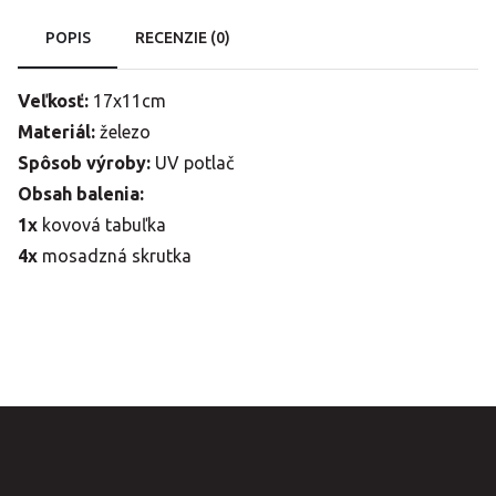
POPIS
RECENZIE (0)
Veľkosť:
17x11cm
Materiál:
železo
Spôsob výroby:
UV potlač
Obsah balenia:
1x
kovová tabuľka
4x
mosadzná skrutka