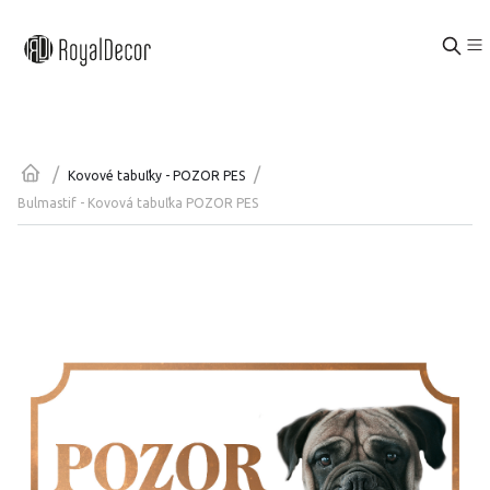
/
/
Kovové tabuľky - POZOR PES
Bulmastif - Kovová tabuľka POZOR PES