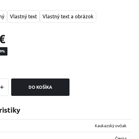
ný
Vlastný text
Vlastný text a obrázok
€
19%
DO KOŠÍKA
istiky
Kaukazský ovčiak
Čierna