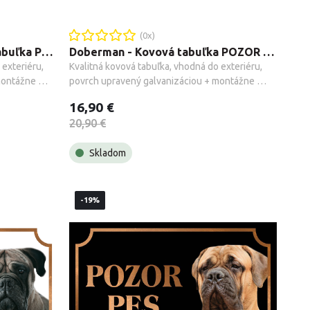
(
0
x)
Nemecký ovčiak - Kovová tabuľka POZOR PES
Doberman - Kovová tabuľka POZOR PES
exteriéru, 
Kvalitná kovová tabuľka, vhodná do exteriéru, 
ontážne 
povrch upravený galvanizáciou + montážne 
príslušenstvo.
16,90 €
20,90 €
Skladom
-19%