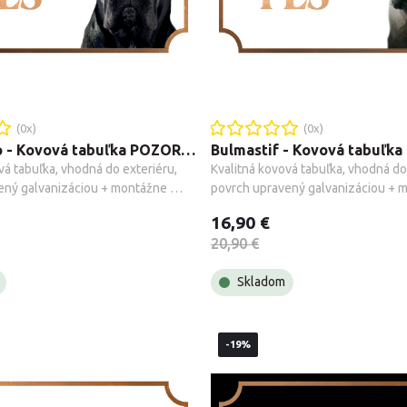
(
0
x)
(
0
x)
Cane Corso - Kovová tabuľka POZOR PES
vá tabuľka, vhodná do exteriéru, 
Kvalitná kovová tabuľka, vhodná do 
ený galvanizáciou + montážne 
povrch upravený galvanizáciou + m
.
príslušenstvo.
16,90 €
20,90 €
Skladom
-19%