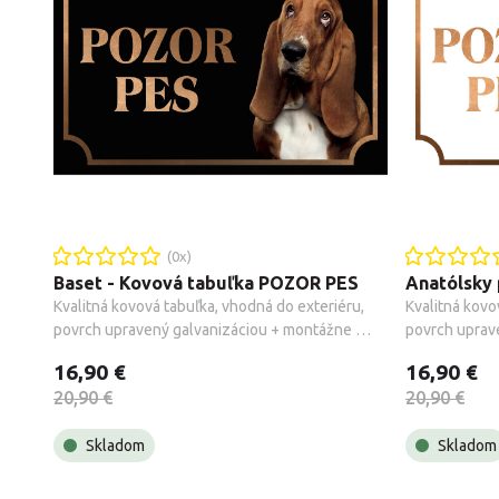
(
0
x)
Baset - Kovová tabuľka POZOR PES
Kvalitná kovová tabuľka, vhodná do exteriéru, 
Kvalitná kovo
povrch upravený galvanizáciou + montážne 
povrch uprav
príslušenstvo.
príslušenstvo
16,90 €
16,90 €
20,90 €
20,90 €
Skladom
Skladom