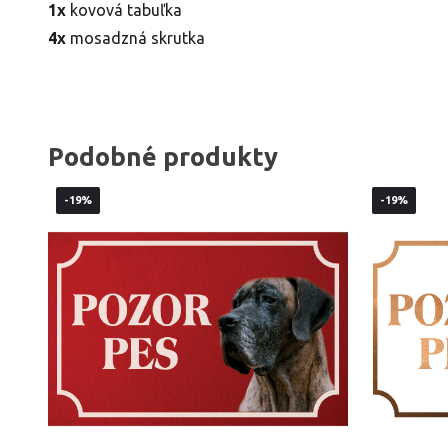
1x
kovová tabuľka
4x
mosadzná skrutka
Podobné produkty
-19%
-19%