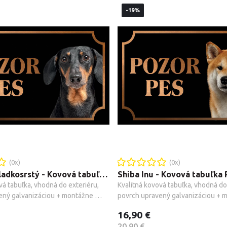
-19%
(
0
x)
(
0
x)
Jazvečík hladkosrstý - Kovová tabuľka POZOR PES
vá tabuľka, vhodná do exteriéru, 
Kvalitná kovová tabuľka, vhodná do 
ený galvanizáciou + montážne 
povrch upravený galvanizáciou + m
.
príslušenstvo.
16,90 €
20,90 €