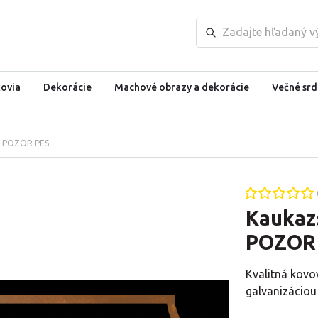
kovia
Dekorácie
Machové obrazy a dekorácie
Večné srd
ka POZOR PES
Kaukaz
POZOR
Kvalitná kovo
galvanizáciou