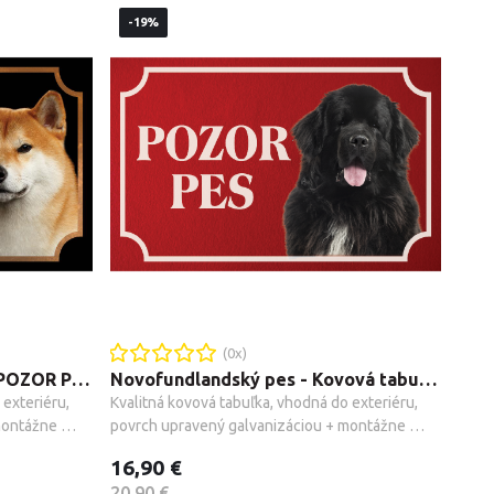
-19%
(
0
x)
Shiba Inu - Kovová tabuľka POZOR PES
Novofundlandský pes - Kovová tabuľka POZOR PES
exteriéru, 
Kvalitná kovová tabuľka, vhodná do exteriéru, 
ontážne 
povrch upravený galvanizáciou + montážne 
príslušenstvo.
16,90 €
20,90 €