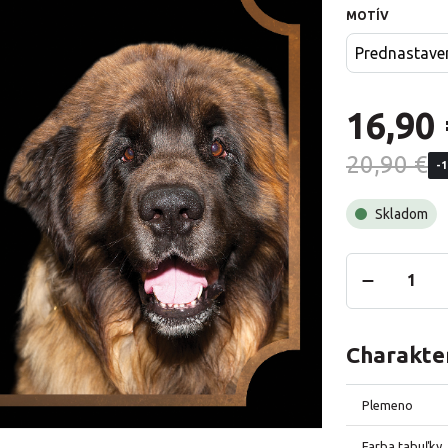
MOTÍV
Prednastave
16,90 
20,90 €
-
Skladom
Charakter
Plemeno
Farba tabuľky