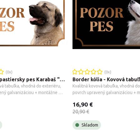
(
0
x)
(
0
x)
Anatólsky pastiersky pes Karabaš "Kangal" - Kovová tabuľka POZOR PES
vá tabuľka, vhodná do exteriéru, 
Kvalitná kovová tabuľka, vhodná do 
ený galvanizáciou + montážne 
povrch upravený galvanizáciou + m
.
príslušenstvo.
16,90 €
20,90 €
Skladom