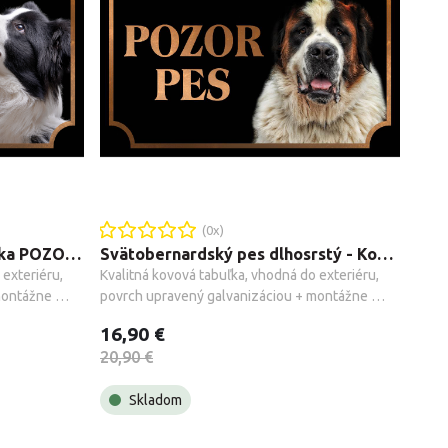
(
0
x)
Border kólia - Kovová tabuľka POZOR PES
Svätobernardský pes dlhosrstý - Kovová tabuľka POZOR PES
exteriéru, 
Kvalitná kovová tabuľka, vhodná do exteriéru, 
ontážne 
povrch upravený galvanizáciou + montážne 
príslušenstvo.
16,90 €
20,90 €
Skladom