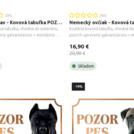
(
0
x)
(
0
x)
Írsky vlkodav - Kovová tabuľka POZOR PES
vá tabuľka, vhodná do exteriéru, 
Kvalitná kovová tabuľka, vhodná do 
ený galvanizáciou + montážne 
povrch upravený galvanizáciou + m
.
príslušenstvo.
16,90 €
20,90 €
Skladom
-19%