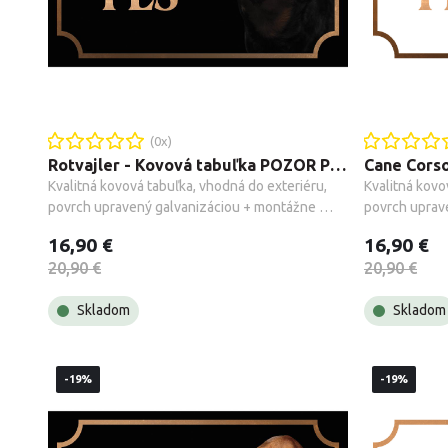
(
0
x)
Rotvajler - Kovová tabuľka POZOR PES
Kvalitná kovová tabuľka, vhodná do exteriéru, 
Kvalitná kovo
povrch upravený galvanizáciou + montážne 
povrch uprav
príslušenstvo.
príslušenstvo
16,90 €
16,90 €
20,90 €
20,90 €
Skladom
Skladom
-19%
-19%