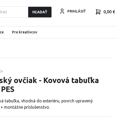
PRIHLÁSIŤ
0,00 €
HĽADAŤ
ce
Pre kreatívcov
0
x
ský ovčiak - Kovová tabuľka
 PES
vá tabuľka, vhodná do exteriéru, povrch upravený
 + montážne príslušenstvo.