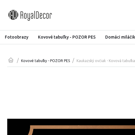
Fotoobrazy
Kovové tabuľky - POZOR PES
Domáci miláči
/
/
Kaukazský ovčiak - Kovová tabuľ
Kovové tabuľky - POZOR PES