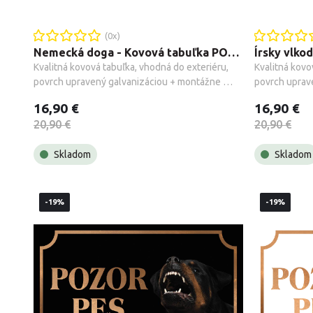
(
0
x)
Nemecká doga - Kovová tabuľka POZOR PES
Kvalitná kovová tabuľka, vhodná do exteriéru, 
Kvalitná kovo
povrch upravený galvanizáciou + montážne 
povrch uprav
príslušenstvo.
príslušenstvo
16,90 €
16,90 €
20,90 €
20,90 €
Skladom
Skladom
-19%
-19%