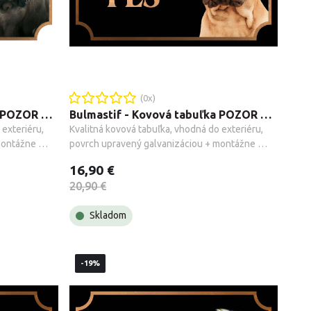
(
0
x)
Bulmastif - Kovová tabuľka POZOR PES
Bulmastif - Kovová tabuľka POZOR PES
exteriéru, 
Kvalitná kovová tabuľka, vhodná do exteriéru, 
ontážne 
povrch upravený galvanizáciou + montážne 
príslušenstvo.
16,90 €
20,90 €
Skladom
-19%