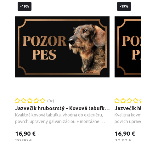
-19%
-19%
(
0
x)
Jazvečík hrubosrstý - Kovová tabuľka POZOR PES
Kvalitná kovová tabuľka, vhodná do exteriéru, 
Kvalitná kovo
povrch upravený galvanizáciou + montážne 
povrch uprav
príslušenstvo.
príslušenstvo
16,90 €
16,90 €
20,90 €
20,90 €