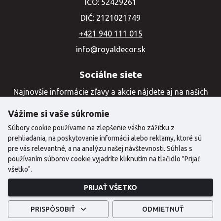
IČO: 52429261
DIČ: 2121021749
+421 940 111 015
info@royaldecor.sk
Sociálne siete
Najnovšie informácie zľavy a akcie nájdete aj na našich
sociálnych sieťach
Vážime si vaše súkromie
Súbory cookie používame na zlepšenie vášho zážitku z
prehliadania, na poskytovanie informácií alebo reklamy, ktoré sú
pre vás relevantné, a na analýzu našej návštevnosti. Súhlas s
používaním súborov cookie vyjadríte kliknutím na tlačidlo "Prijať
všetko".
PRIJAŤ VŠETKO
©2024 Copyright | Royal Decor
PRISPÔSOBIŤ
ODMIETNUŤ
Created with
by