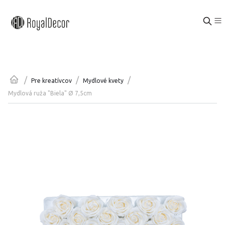
/
/
/
Pre kreatívcov
Mydlové kvety
Mydlová ruža "Biela" Ø 7,5cm