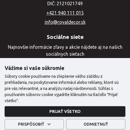
DIČ: 2121021749
+421 940 111 015
info@royaldecor.sk
Sociálne siete
Najnovšie informácie zľavy a akcie nájdete aj na našich
sociálnych sieťach
Vážime si vaše súkromie
Súbory cookie používame na zlepšenie vášho zážitku z
prehliadania, na poskytovanie informácií alebo reklamy, ktoré sú
pre vás relevantné, a na analýzu našej návštevnosti. Súhlas s
používaním súborov cookie vyjadríte kliknutím na tlačidlo "Prijať
všetko".
©2024 Copyright | Royal Decor
PRIJAŤ VŠETKO
Created with
by
PRISPÔSOBIŤ
ODMIETNUŤ