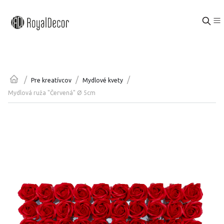
/
/
/
Pre kreatívcov
Mydlové kvety
Mydlová ruža "Červená" Ø 5cm