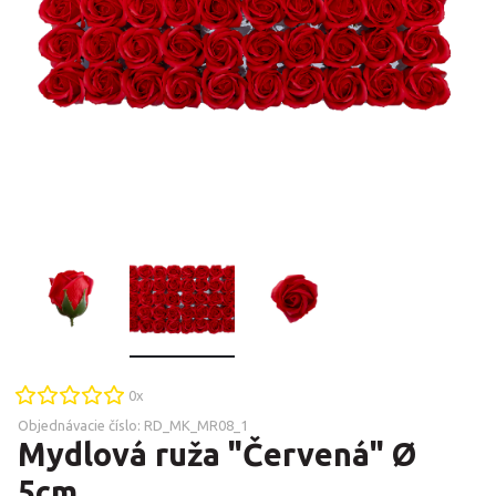
0
x
Objednávacie číslo:
RD_MK_MR08_1
Mydlová ruža "Červená" Ø
5cm