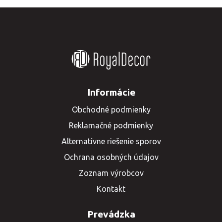
úsmev na tvár tým, na ktorých 
vám záleží.Personalizácia 
kytice: Vytvorte si kyticu presne 
podľa vašich predstáv! Môžete 
si vybrať obľúbenú vôňu, pridať 
vek alebo iný osobný detail, ak 
je kytica určená ako darček.
Informácie
Obchodné podmienky
Reklamačné podmienky
Alternatívne riešenie sporov
Ochrana osobných údajov
Zoznam výrobcov
Kontakt
Prevádzka