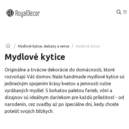
/
/
Mydlové kytice
Mydlové kytice, ikebany a vence
Mydlové kytice
Originálne a trvácne dekorácie do domácnosti, ktoré
rozvoňajú Váš domov. Naše handmade mydlové kytice sú
jedinečným spojením krásy kvetov a jemnosti ručne
vyrábaných mydiel. S bohatou paletou farieb, vôní a
dizajnov sú ideálnym darčekom pre každú príležitosť - od
narodenín, cez svadby až po špeciálne dni, kedy chcete
potešiť svojich blízkych.