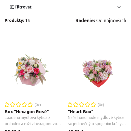
Filtrovať
Radenie:
Od najnovších
Produkty
:
15
(
0
x)
(
0
x)
Box "Hexagon Rosé"
"Heart Box"
Luxusná mydlová kytica z 
Naše handmade mydlové kytice 
orchideii a ruží v hexagonovom 
sú jedinečným spojením krásy 
boxe vystihujú dokonalý a 
kvetov a jemnosti ručne 