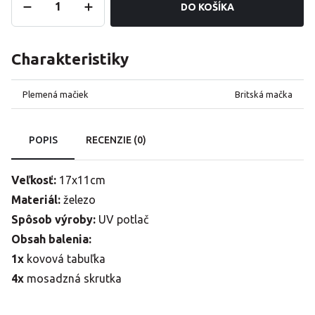
DO KOŠÍKA
Charakteristiky
Plemená mačiek
Britská mačka
POPIS
RECENZIE (0)
Veľkosť:
17x11cm
Materiál:
železo
Spôsob výroby:
UV potlač
Obsah balenia:
1x
kovová tabuľka
4x
mosadzná skrutka