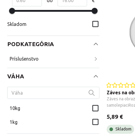
do
€
Skladom
PODKATEGÓRIA
Príslušenstvo
VÁHA
Záves na ob
Záves na obraz 
samolepiaciRoz
10kg
mmRozmer hačik
5,89 €
kusov
1kg
Skladom