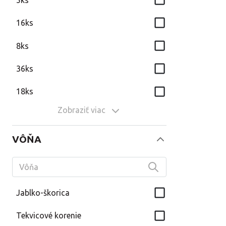
16ks
8ks
36ks
18ks
Zobraziť viac
VÔŇA
Jablko-škorica
Tekvicové korenie