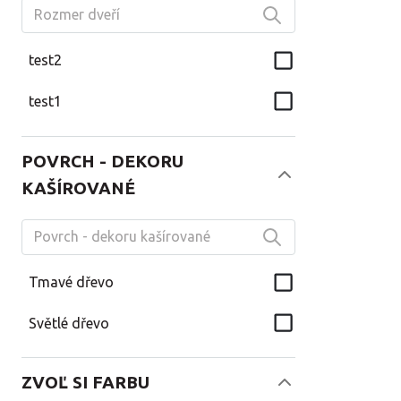
test2
test1
POVRCH - DEKORU
KAŠÍROVANÉ
Tmavé dřevo
Světlé dřevo
ZVOĽ SI FARBU