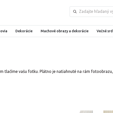
kovia
Dekorácie
Machové obrazy a dekorácie
Večné srd
om tlačíme vašu fotku. Plátno je natiahnuté na rám fotoobrazu