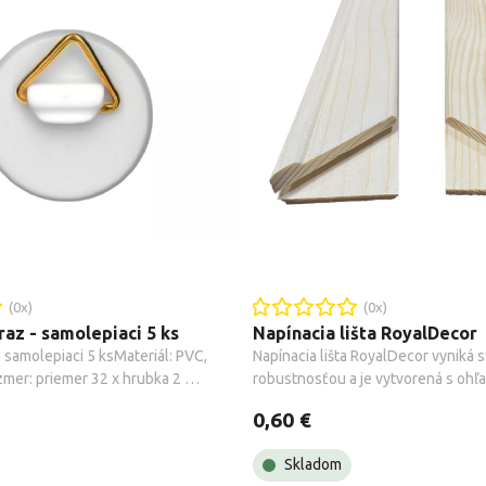
(
0
x)
(
0
x)
raz - samolepiaci 5 ks
Napínacia lišta RoyalDecor
samolepiaci 5 ksMateriál: PVC, 
Napínacia lišta RoyalDecor vyniká s
mer: priemer 32 x hrubka 2 
robustnosťou a je vytvorená s ohľa
u: 19 x 16 mmBalenie: obsahuje 5 
prostredie, používajúc prvotriedne
0,60 €
drevo z ekologicky udržateľných le
spoľahlivé, pevné a nelámavé rámy
Skladom
cm sa ľahko spájajú, vytvárajúc dok