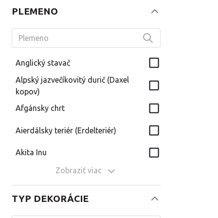
PLEMENO
Anglický stavač
Alpský jazvečíkovitý durič (Daxel
kopov)
Afgánsky chrt
Aierdálsky teriér (Erdelteriér)
Akita Inu
Zobraziť viac
TYP DEKORÁCIE