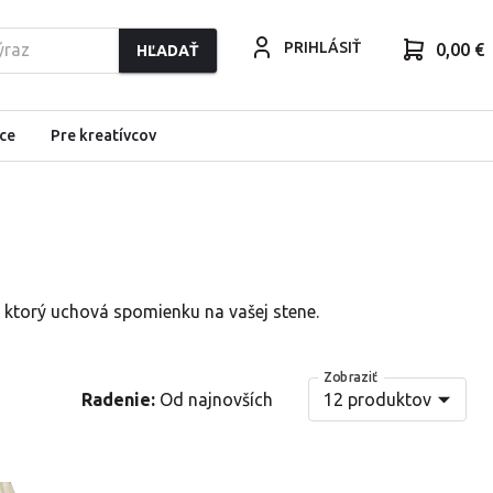
PRIHLÁSIŤ
0,00 €
HĽADAŤ
ce
Pre kreatívcov
, ktorý uchová spomienku na vašej stene.
Zobraziť
12 produktov
Radenie:
Od najnovších