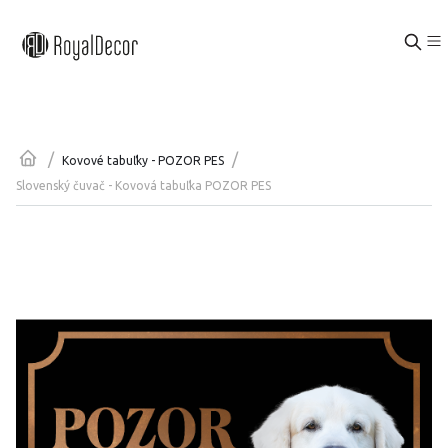
/
/
Kovové tabuľky - POZOR PES
Slovenský čuvač - Kovová tabuľka POZOR PES