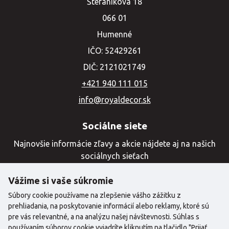
Štefánikova 18
066 01
Humenné
IČO: 52429261
DIČ: 2121021749
+421 940 111 015
info@royaldecor.sk
Sociálne siete
Najnovšie informácie zľavy a akcie nájdete aj na našich
sociálnych sieťach
Vážime si vaše súkromie
Súbory cookie používame na zlepšenie vášho zážitku z
prehliadania, na poskytovanie informácií alebo reklamy, ktoré sú
pre vás relevantné, a na analýzu našej návštevnosti. Súhlas s
používaním súborov cookie vyjadríte kliknutím na tlačidlo "Prijať