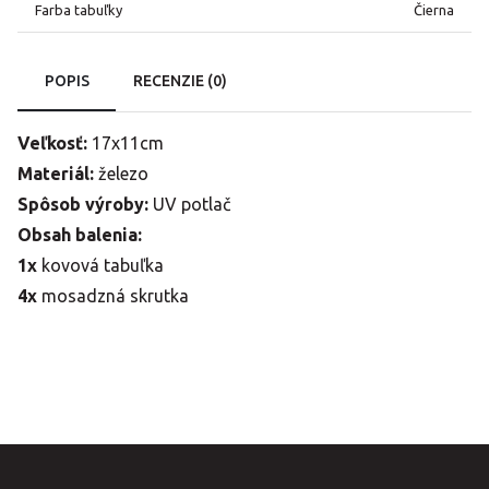
Farba tabuľky
Čierna
POPIS
RECENZIE (0)
Veľkosť:
17x11cm
Materiál:
železo
Spôsob výroby:
UV potlač
Obsah balenia:
1x
kovová tabuľka
4x
mosadzná skrutka