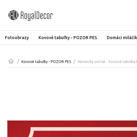
Fotoobrazy
Kovové tabuľky - POZOR PES
Domáci miláči
/
/
Nemecký ovčiak - Kovová tabuľk
Kovové tabuľky - POZOR PES