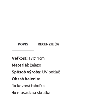
POPIS
RECENZIE (0)
Veľkosť:
17x11cm
Materiál:
železo
Spôsob výroby:
UV potlač
Obsah balenia:
1x
kovová tabuľka
4x
mosadzná skrutka