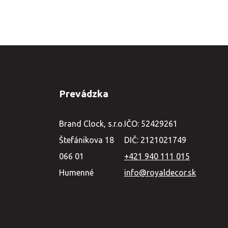
Prevádzka
Brand Clock, s.r.o.
IČO: 52429261
Štefánikova 18
DIČ: 2121021749
066 01
+421 940 111 015
Humenné
info@royaldecor.sk