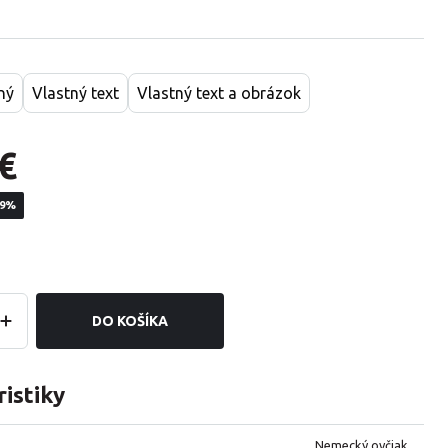
ný
Vlastný text
Vlastný text a obrázok
€
19%
DO KOŠÍKA
istiky
Nemecký ovčiak