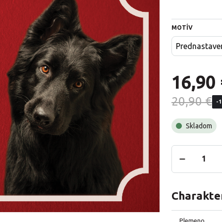
MOTÍV
Prednastave
16,90 
20,90 €
-
Skladom
Charakter
Plemeno