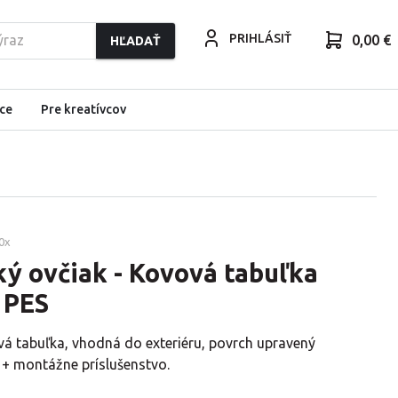
PRIHLÁSIŤ
0,00 €
HĽADAŤ
ce
Pre kreatívcov
0
x
ý ovčiak - Kovová tabuľka
 PES
vá tabuľka, vhodná do exteriéru, povrch upravený
 + montážne príslušenstvo.