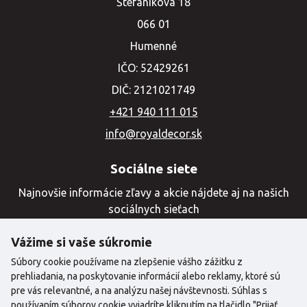
Štefánikova 18
066 01
Humenné
IČO: 52429261
DIČ: 2121021749
+421 940 111 015
info@royaldecor.sk
Sociálne siete
Najnovšie informácie zľavy a akcie nájdete aj na našich
sociálnych sieťach
Vážime si vaše súkromie
Súbory cookie používame na zlepšenie vášho zážitku z
prehliadania, na poskytovanie informácií alebo reklamy, ktoré sú
pre vás relevantné, a na analýzu našej návštevnosti. Súhlas s
používaním súborov cookie vyjadríte kliknutím na tlačidlo "Prijať