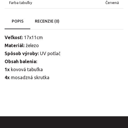
Farba tabuľky
Červená
POPIS
RECENZIE (0)
Veľkosť:
17x11cm
Materiál:
železo
Spôsob výroby:
UV potlač
Obsah balenia:
1x
kovová tabuľka
4x
mosadzná skrutka