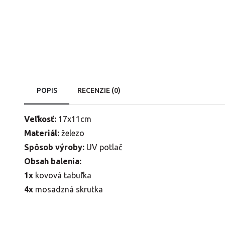
POPIS
RECENZIE (0)
Veľkosť:
17x11cm
Materiál:
železo
Spôsob výroby:
UV potlač
Obsah balenia:
1x
kovová tabuľka
4x
mosadzná skrutka