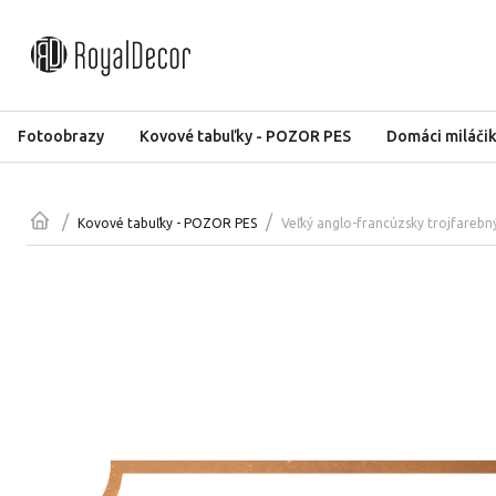
Fotoobrazy
Kovové tabuľky - POZOR PES
Domáci miláči
/
/
Veľký anglo-francúzsky trojfareb
Kovové tabuľky - POZOR PES