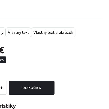
ný
Vlastný text
Vlastný text a obrázok
€
19%
DO KOŠÍKA
istiky