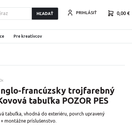
PRIHLÁSIŤ
0,00 €
HĽADAŤ
ce
Pre kreatívcov
0
x
nglo-francúzsky trojfarebný
- Kovová tabuľka POZOR PES
vá tabuľka, vhodná do exteriéru, povrch upravený
 + montážne príslušenstvo.