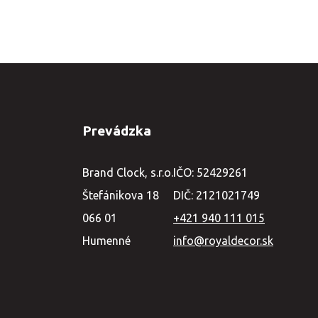
Prevádzka
Brand Clock, s.r.o.
IČO: 52429261
Štefánikova 18
DIČ: 2121021749
066 01
+421 940 111 015
Humenné
info@royaldecor.sk