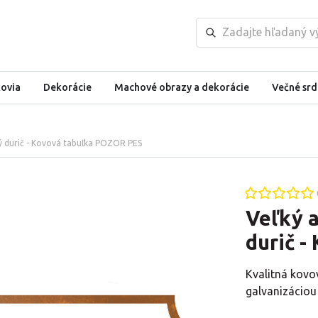
kovia
Dekorácie
Machové obrazy a dekorácie
Večné srd
ný durič - Kovová tabuľka POZOR PES
Veľký a
durič 
Kvalitná kovo
galvanizáciou