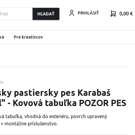
PRIHLÁSIŤ
0,00 €
HĽADAŤ
ce
Pre kreatívcov
0
x
sky pastiersky pes Karabaš
l" - Kovová tabuľka POZOR PES
vá tabuľka, vhodná do exteriéru, povrch upravený
 + montážne príslušenstvo.