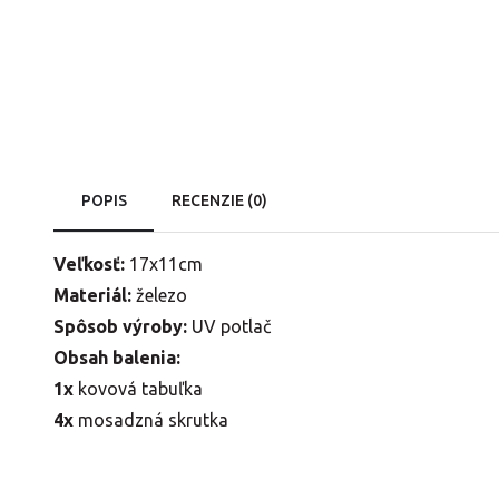
POPIS
RECENZIE (0)
Veľkosť:
17x11cm
Materiál:
železo
Spôsob výroby:
UV potlač
Obsah balenia:
1x
kovová tabuľka
4x
mosadzná skrutka