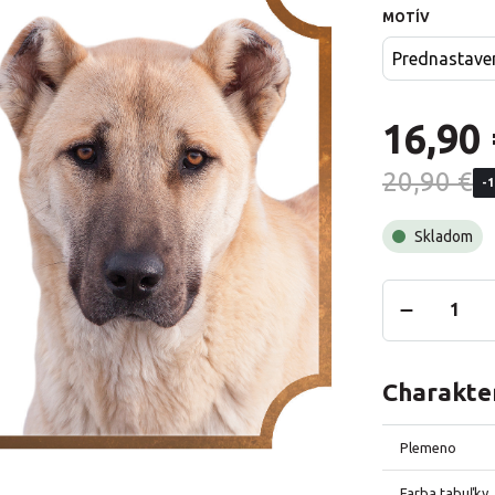
MOTÍV
Prednastave
16,90 
20,90 €
-
Skladom
Charakter
Plemeno
Farba tabuľky