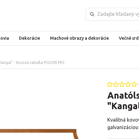
kovia
Dekorácie
Machové obrazy a dekorácie
Večné srd
 "Kangal" - Kovová tabuľka POZOR PES
Anatól
"Kanga
Kvalitná kovo
galvanizáciou