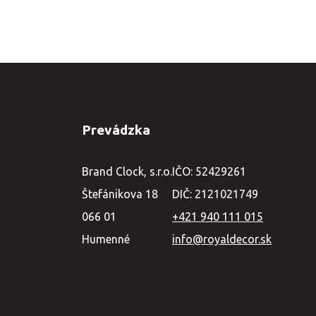
Prevádzka
Brand Clock, s.r.o.
IČO: 52429261
Štefánikova 18
DIČ: 2121021749
066 01
+421 940 111 015
Humenné
info@royaldecor.sk