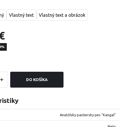
ný
Vlastný text
Vlastný text a obrázok
€
19%
DO KOŠÍKA
istiky
Anatólsky pastiersky pes "Kangal"
Biela