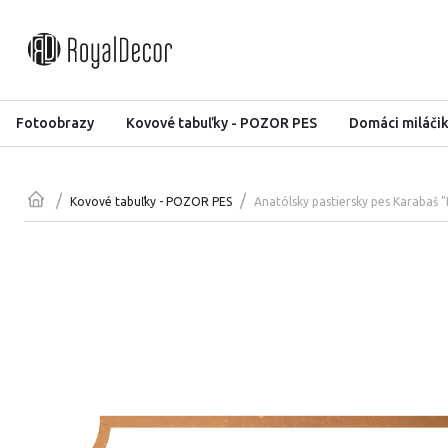
Fotoobrazy
Kovové tabuľky - POZOR PES
Domáci miláči
/
/
Anatólsky pastiersky pes Karabaš
Kovové tabuľky - POZOR PES