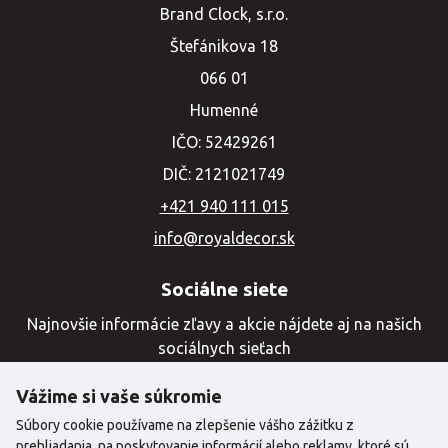
Brand Clock, s.r.o.
Štefánikova 18
066 01
Humenné
IČO: 52429261
DIČ: 2121021749
+421 940 111 015
info@royaldecor.sk
Sociálne siete
Najnovšie informácie zľavy a akcie nájdete aj na našich
sociálnych sieťach
Vážime si vaše súkromie
Súbory cookie používame na zlepšenie vášho zážitku z
prehliadania, na poskytovanie informácií alebo reklamy, ktoré sú