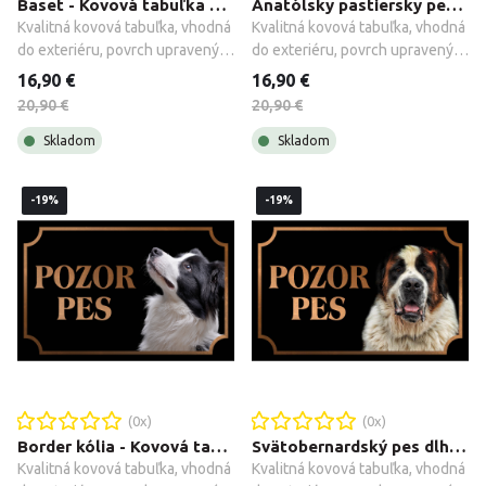
Baset - Kovová tabuľka POZOR PES
Anatólsky pastiersky pes Karabaš "Kangal" - Kovová tabuľka POZOR PES
Kvalitná kovová tabuľka, vhodná 
Kvalitná kovová tabuľka, vhodná 
do exteriéru, povrch upravený 
do exteriéru, povrch upravený 
galvanizáciou + montážne 
galvanizáciou + montážne 
16,90 €
16,90 €
príslušenstvo.
príslušenstvo.
20,90 €
20,90 €
Skladom
Skladom
-19%
-19%
(
0
x)
(
0
x)
Border kólia - Kovová tabuľka POZOR PES
Svätobernardský pes dlhosrstý - Kovová tabuľka POZOR PES
Kvalitná kovová tabuľka, vhodná 
Kvalitná kovová tabuľka, vhodná 