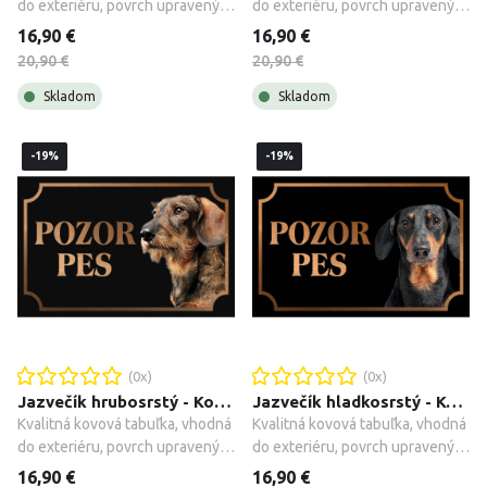
do exteriéru, povrch upravený 
do exteriéru, povrch upravený 
galvanizáciou + montážne 
galvanizáciou + montážne 
16,90 €
16,90 €
príslušenstvo.
príslušenstvo.
20,90 €
20,90 €
Skladom
Skladom
-19%
-19%
(
0
x)
(
0
x)
Jazvečík hrubosrstý - Kovová tabuľka POZOR PES
Jazvečík hladkosrstý - Kovová tabuľka POZOR PES
Kvalitná kovová tabuľka, vhodná 
Kvalitná kovová tabuľka, vhodná 
do exteriéru, povrch upravený 
do exteriéru, povrch upravený 
galvanizáciou + montážne 
galvanizáciou + montážne 
16,90 €
16,90 €