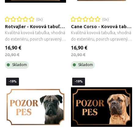
(
0
x)
(
0
x)
Rotvajler - Kovová tabuľka POZOR PES
Cane Corso - Kovová tabuľka POZOR PES
Kvalitná kovová tabuľka, vhodná 
Kvalitná kovová tabuľka, vhodná 
do exteriéru, povrch upravený 
do exteriéru, povrch upravený 
galvanizáciou + montážne 
galvanizáciou + montážne 
16,90 €
16,90 €
príslušenstvo.
príslušenstvo.
20,90 €
20,90 €
Skladom
Skladom
-19%
-19%