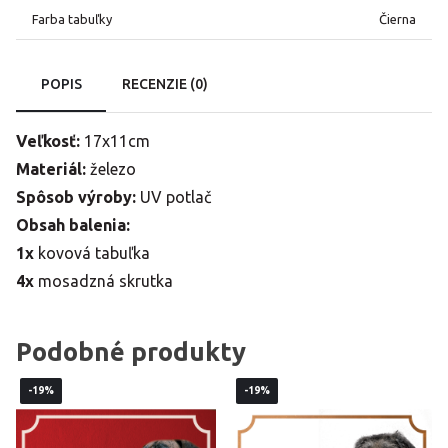
Farba tabuľky
Čierna
POPIS
RECENZIE (0)
Veľkosť:
17x11cm
Materiál:
železo
Spôsob výroby:
UV potlač
Obsah balenia:
1x
kovová tabuľka
4x
mosadzná skrutka
Podobné produkty
-19%
-19%