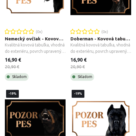
(
0
x)
(
0
x)
Nemecký ovčiak - Kovová tabuľka POZOR PES
Doberman - Kovová tabuľka POZOR PES
Kvalitná kovová tabuľka, vhodná 
Kvalitná kovová tabuľka, vhodná 
do exteriéru, povrch upravený 
do exteriéru, povrch upravený 
galvanizáciou + montážne 
galvanizáciou + montážne 
16,90 €
16,90 €
príslušenstvo.
príslušenstvo.
20,90 €
20,90 €
Skladom
Skladom
-19%
-19%