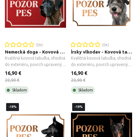
(
0
x)
(
0
x)
Nemecká doga - Kovová tabuľka POZOR PES
Írsky vlkodav - Kovová tabuľka POZOR PES
Kvalitná kovová tabuľka, vhodná 
Kvalitná kovová tabuľka, vhodná 
do exteriéru, povrch upravený 
do exteriéru, povrch upravený 
galvanizáciou + montážne 
galvanizáciou + montážne 
16,90 €
16,90 €
príslušenstvo.
príslušenstvo.
20,90 €
20,90 €
Skladom
Skladom
-19%
-19%