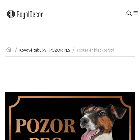
/
/
Foxteriér hladkosrstý
Kovové tabuľky - POZOR PES