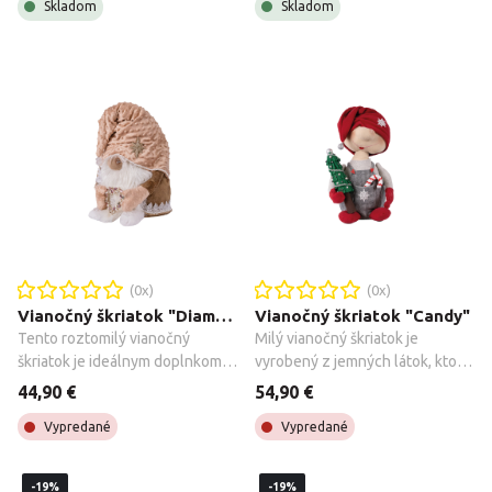
Skladom
Skladom
(
0
x)
(
0
x)
Vianočný škriatok "Diamond"
Vianočný škriatok "Candy"
Tento roztomilý vianočný 
Milý vianočný škriatok je 
škriatok je ideálnym doplnkom 
vyrobený z jemných látok, ktoré 
pre váš sviatočný interiér. 
mu dodávajú útulný vzhľad. V 
44,90 €
54,90 €
Škriatok je oblečený v jemnom 
jednej ruke pevne drží 
Vypredané
Vypredané
zamatovo-ružovom oblečení s 
ozdobený zelený stromček, čím 
bodkovanou štruktúrou, ktoré 
navodzuje čarovnú atmosféru 
pôsobí elegantne a zároveň 
Vianoc. Môže slúžiť ako krásna 
-19%
-19%