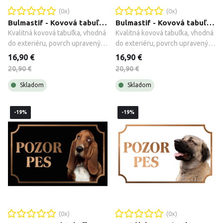
(
0
x)
(
0
x)
Bulmastif - Kovová tabuľka POZOR PES
Bulmastif - Kovová tabuľka POZOR PES
Kvalitná kovová tabuľka, vhodná 
Kvalitná kovová tabuľka, vhodná 
do exteriéru, povrch upravený 
do exteriéru, povrch upravený 
galvanizáciou + montážne 
galvanizáciou + montážne 
16,90 €
16,90 €
príslušenstvo.
príslušenstvo.
20,90 €
20,90 €
Skladom
Skladom
-19%
-19%
(
0
x)
(
0
x)