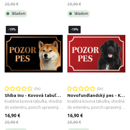
príslušenstvo.
príslušenstvo.
20,90 €
20,90 €
Skladom
Skladom
-19%
-19%
(
0
x)
(
0
x)
Shiba Inu - Kovová tabuľka POZOR PES
Novofundlandský pes - Kovová tabuľka POZOR PES
Kvalitná kovová tabuľka, vhodná 
Kvalitná kovová tabuľka, vhodná 
do exteriéru, povrch upravený 
do exteriéru, povrch upravený 
galvanizáciou + montážne 
galvanizáciou + montážne 
16,90 €
16,90 €
príslušenstvo.
príslušenstvo.
20,90 €
20,90 €