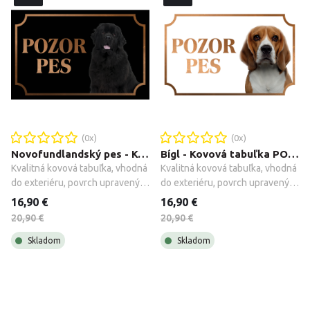
hravo. Jeho veľká, mäkká čiapka 
dekorácia na poličku, pod 
so zlatou hviezdou pridáva 
stromček alebo na stôl, kde 
nádych sviatočnej iskry a 
prinesie radosť a vianočné 
zároveň zvýrazňuje jedinečný 
kúzlo každému, kto ho uvidí.
dizajn.
(
0
x)
(
0
x)
Novofundlandský pes - Kovová tabuľka POZOR PES
Bígl - Kovová tabuľka POZOR PES
Kvalitná kovová tabuľka, vhodná 
Kvalitná kovová tabuľka, vhodná 
do exteriéru, povrch upravený 
do exteriéru, povrch upravený 
galvanizáciou + montážne 
galvanizáciou + montážne 
16,90 €
16,90 €
príslušenstvo.
príslušenstvo.
20,90 €
20,90 €
Skladom
Skladom