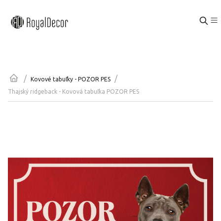
/
/
Kovové tabuľky - POZOR PES
Thajský ridgeback - Kovová tabuľka POZOR PES