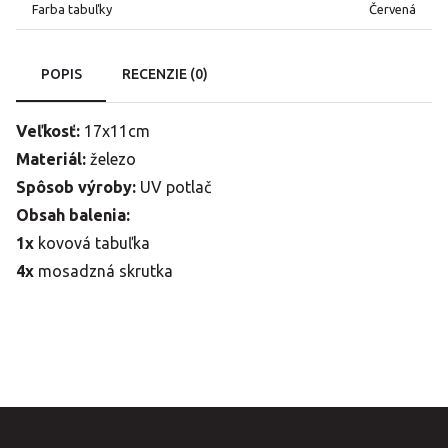
Farba tabuľky
Červená
POPIS
RECENZIE (0)
Veľkosť:
17x11cm
Materiál:
železo
Spôsob výroby:
UV potlač
Obsah balenia:
1x
kovová tabuľka
4x
mosadzná skrutka