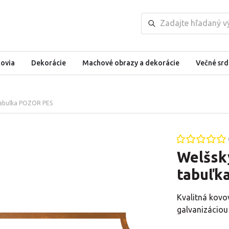
kovia
Dekorácie
Machové obrazy a dekorácie
Večné srd
 tabuľka POZOR PES
Welšský
tabuľk
Kvalitná kovo
galvanizáciou