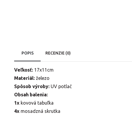
POPIS
RECENZIE (0)
Veľkosť:
17x11cm
Materiál:
železo
Spôsob výroby:
UV potlač
Obsah balenia:
1x
kovová tabuľka
4x
mosadzná skrutka