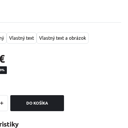
ný
Vlastný text
Vlastný text a obrázok
€
19%
DO KOŠÍKA
istiky