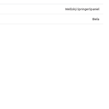
Welšský špringeršpaniel
Biela