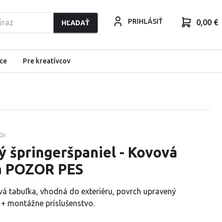
PRIHLÁSIŤ
0,00 €
HĽADAŤ
ce
Pre kreatívcov
0
x
 špringeršpaniel - Kovová
a POZOR PES
vá tabuľka, vhodná do exteriéru, povrch upravený
 + montážne príslušenstvo.