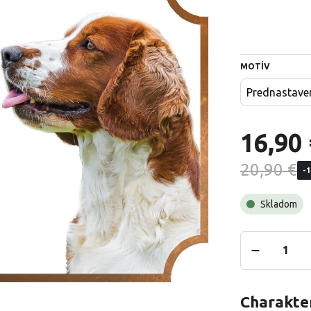
MOTÍV
Prednastave
16,90 
20,90 €
-
Skladom
Charakter