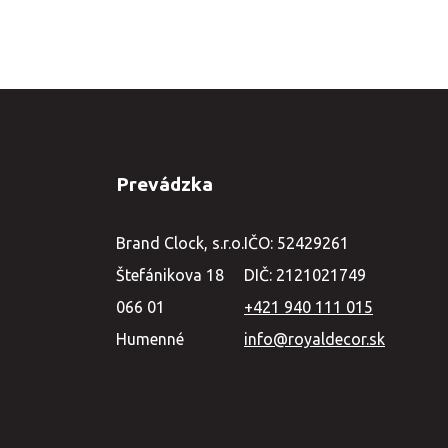
Prevádzka
Brand Clock, s.r.o.
IČO: 52429261
Štefánikova 18
DIČ: 2121021749
066 01
+421 940 111 015
Humenné
info@royaldecor.sk