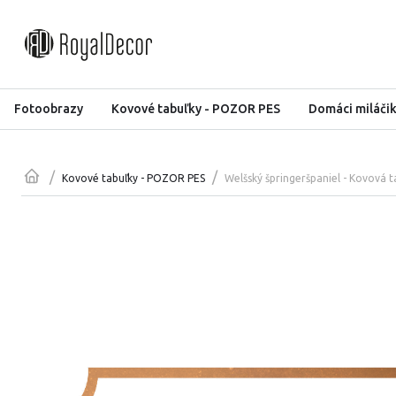
Fotoobrazy
Kovové tabuľky - POZOR PES
Domáci miláči
/
/
Welšský špringeršpaniel - Kovová
Kovové tabuľky - POZOR PES