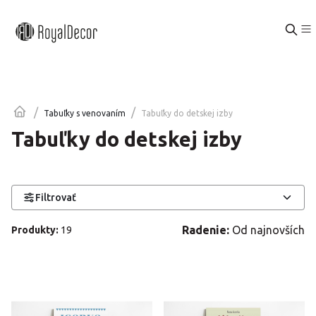
/
/
Tabuľky do detskej izby
Tabuľky s venovaním
Tabuľky do detskej izby
Filtrovať
Radenie:
Od najnovších
Produkty
:
19