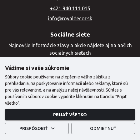
+421 940 111 015
info@royaldecor.sk
Sociálne siete
Najnovšie informácie zľavy a akcie nájdete aj na našich
sociálnych sieťach
Vážime si vaše súkromie
Súbory cookie používame na zlepšenie vášho zážitku z
prehliadania, na poskytovanie informácií alebo reklamy, ktoré sú
pre vás relevantné, a na analýzu našej návštevnosti. Súhlas s
používaním súborov cookie vyjadríte kliknutím na tlačidlo "Prijať
všetko".
©2024 Copyright | Royal Decor
PRIJAŤ VŠETKO
Created with
by
PRISPÔSOBIŤ
ODMIETNUŤ