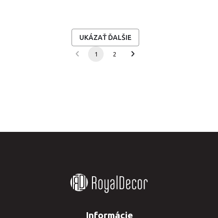
pamiatka, ktorá vám bude 
pamiatka, ktorá vám bude 
pripomínať tie najkrajšie 
pripomínať tie najkrajšie 
chvíle.Vloženie vlastného textu, 
chvíle.Vloženie vlastného textu, 
fotografie, píšte do vybraného 
fotografie, píšte do vybraného 
UKÁZAŤ ĎALŠIE
poľa pri výbere varianty!
poľa pri výbere varianty!
1
2
Informácie