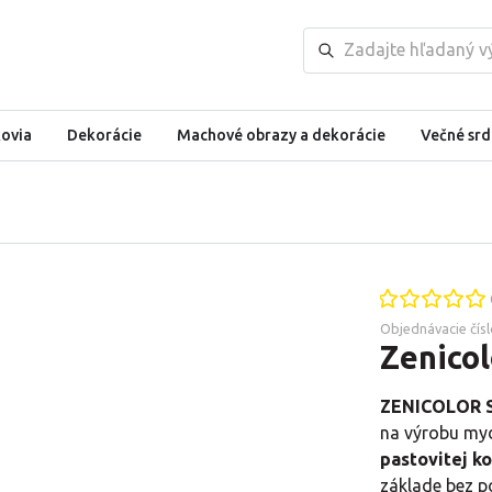
kovia
Dekorácie
Machové obrazy a dekorácie
Večné srd
Objednávacie čísl
Zenicol
ZENICOLOR 
na výrobu myd
pastovitej ko
základe bez p