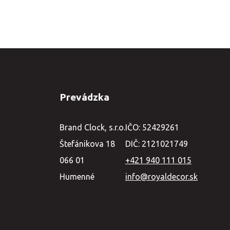
Prevádzka
Brand Clock, s.r.o.
IČO: 52429261
Štefánikova 18
DIČ: 2121021749
066 01
+421 940 111 015
Humenné
info@royaldecor.sk