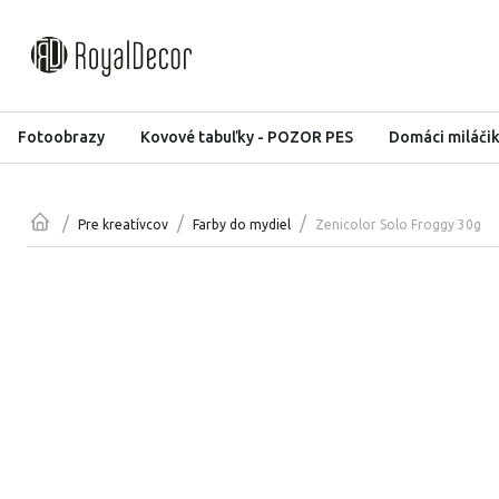
Fotoobrazy
Kovové tabuľky - POZOR PES
Domáci miláči
/
/
/
Zenicolor Solo Froggy 30g
Pre kreatívcov
Farby do mydiel