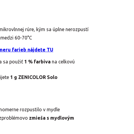
ikrovlnnej rúre, kým sa úplne nerozpustí
e medzi 60-70°C
meru farieb nájdete TU
a sa použiť
1 % farbiva
na celkovú
ijete
1 g ZENICOLOR Solo
vnomerne rozpustilo v mydle
bezproblémovo
zmieša s mydlovým