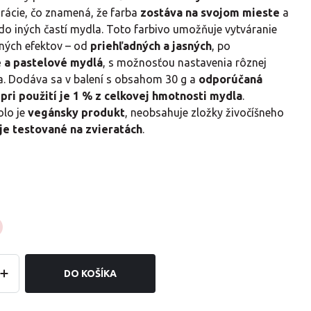
rácie, čo znamená, že farba
zostáva na svojom mieste
a
 do iných častí mydla. Toto farbivo umožňuje vytváranie
ných efektov – od
priehľadných a jasných
, po
 a pastelové mydlá
, s možnosťou nastavenia rôznej
tia. Dodáva sa v balení s obsahom 30 g a
odporúčaná
pri použití je 1 % z celkovej hmotnosti mydla
.
lo je
vegánsky produkt
, neobsahuje zložky živočíšneho
 je testované na zvieratách
.
DO KOŠÍKA