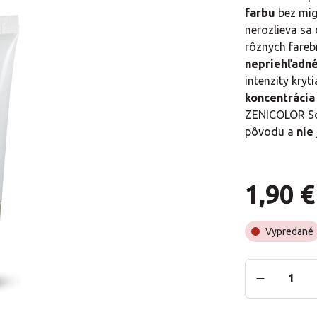
farbu
bez mig
nerozlieva sa
rôznych fareb
nepriehľadné
intenzity kry
koncentrácia 
ZENICOLOR So
pôvodu a
nie
1,90 €
Vypredané