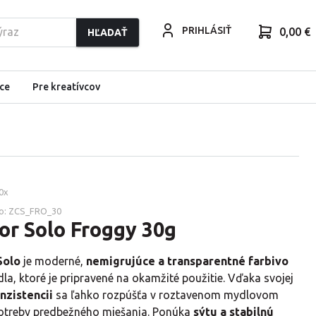
PRIHLÁSIŤ
0,00 €
HĽADAŤ
ce
Pre kreatívcov
0
x
o:
ZCS_FRO_30
or Solo Froggy 30g
Solo
je moderné,
nemigrujúce a transparentné farbivo
la, ktoré je pripravené na okamžité použitie. Vďaka svojej
nzistencii
sa ľahko rozpúšťa v roztavenom mydlovom
otreby predbežného miešania. Ponúka
sýtu a stabilnú