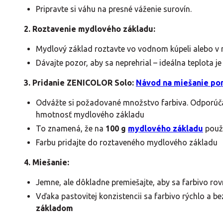
Pripravte si váhu na presné váženie surovín.
2. Roztavenie mydlového základu:
Mydlový základ roztavte vo vodnom kúpeli alebo v m
Dávajte pozor, aby sa neprehrial – ideálna teplota j
3. Pridanie ZENICOLOR Solo:
Návod na miešanie po
Odvážte si požadované množstvo farbiva. Odporúč
hmotnosť mydlového základu
To znamená, že na
100 g
mydlového základu
použ
Farbu pridajte do roztaveného mydlového základu
4. Miešanie:
Jemne, ale dôkladne premiešajte, aby sa farbivo ro
Vďaka pastovitej konzistencii sa farbivo rýchlo a 
základom