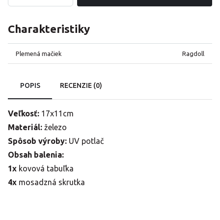
Charakteristiky
Plemená mačiek
Ragdoll
POPIS
RECENZIE (0)
Veľkosť:
17x11cm
Materiál:
železo
Spôsob výroby:
UV potlač
Obsah balenia:
1x
kovová tabuľka
4x
mosadzná skrutka