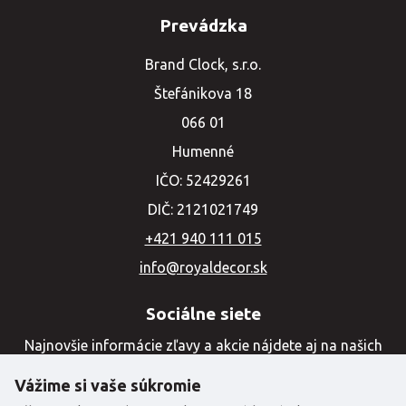
Prevádzka
Brand Clock, s.r.o.
Štefánikova 18
066 01
Humenné
IČO: 52429261
DIČ: 2121021749
+421 940 111 015
info@royaldecor.sk
Sociálne siete
Najnovšie informácie zľavy a akcie nájdete aj na našich
sociálnych sieťach
Vážime si vaše súkromie