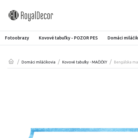
Fotoobrazy
Kovové tabuľky - POZOR PES
Domáci miláči
/
/
/
Bengálska ma
Domáci miláčikovia
Kovové tabuľky - MAČIČKY