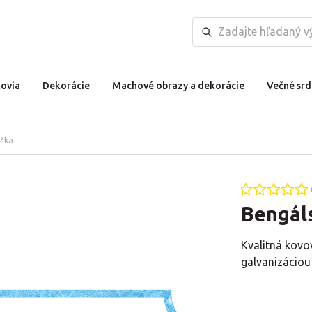
kovia
Dekorácie
Machové obrazy a dekorácie
Večné srd
čka
Bengál
Kvalitná kovo
galvanizáciou