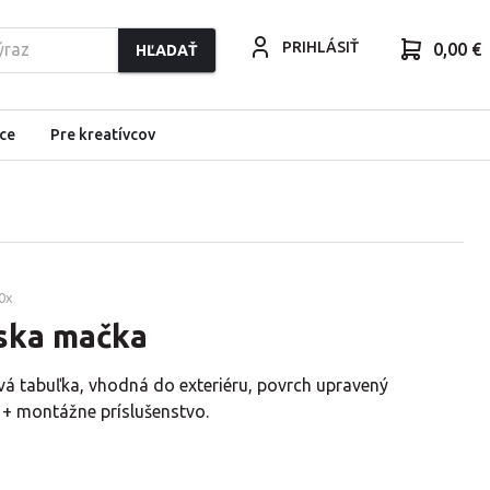
PRIHLÁSIŤ
0,00 €
HĽADAŤ
ce
Pre kreatívcov
0
x
ska mačka
vá tabuľka, vhodná do exteriéru, povrch upravený
 + montážne príslušenstvo.