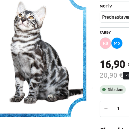
MOTÍV
Prednastave
FARBY
Rú
Mo
16,90 
20,90 €
-
Skladom