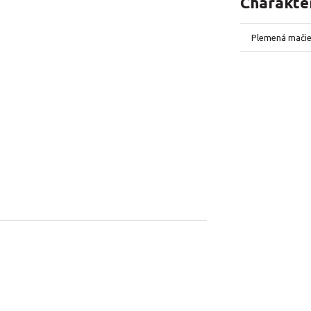
Charakter
Plemená mači