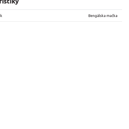
istiky
ek
Bengálska mačka