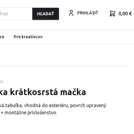
PRIHLÁSIŤ
0,00 €
HĽADAŤ
ce
Pre kreatívcov
0
x
ka krátkosrstá mačka
vá tabuľka, vhodná do exteriéru, povrch upravený
 + montážne príslušenstvo.