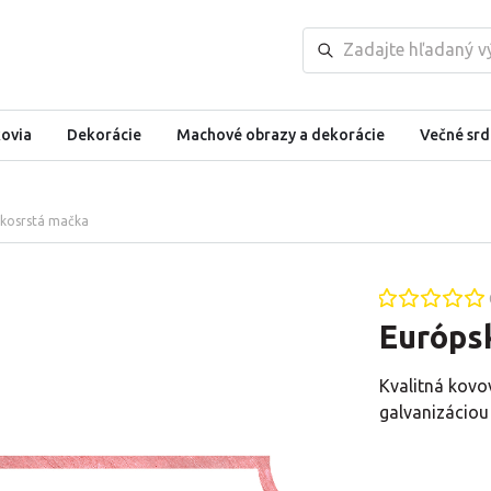
kovia
Dekorácie
Machové obrazy a dekorácie
Večné srd
tkosrstá mačka
Európs
Kvalitná kovo
galvanizáciou