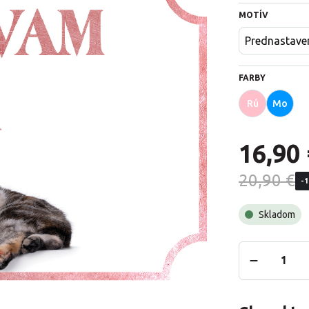
MOTÍV
Prednastave
FARBY
Rú
Mo
16,90 
20,90 €
-
Skladom