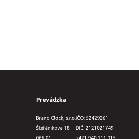
Prevádzka
Brand Clock, s.r.o.
IČO: 52429261
Štefánikova 18
DIČ: 2121021749
066 01
+421 940 111 015