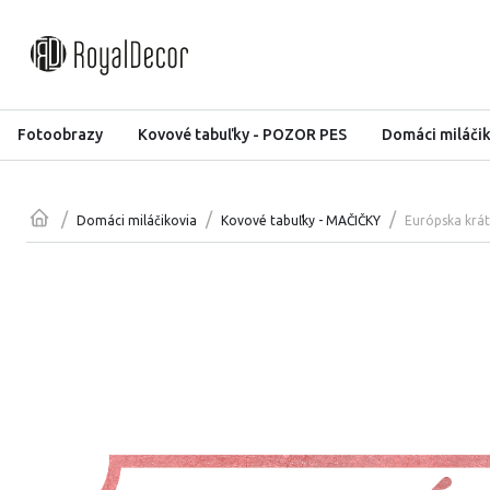
Fotoobrazy
Kovové tabuľky - POZOR PES
Domáci miláči
/
/
/
Európska krá
Domáci miláčikovia
Kovové tabuľky - MAČIČKY