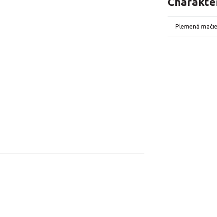
Charakter
Plemená mači