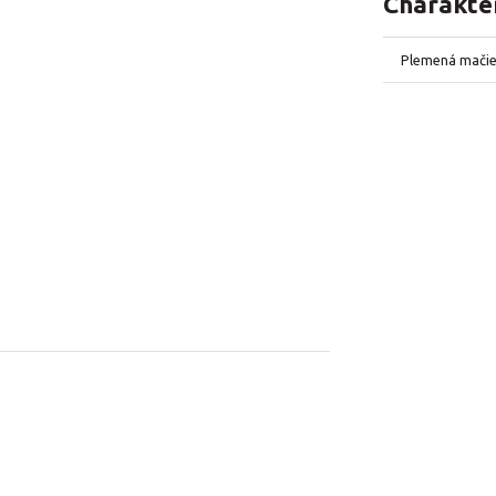
Charakter
Plemená mači