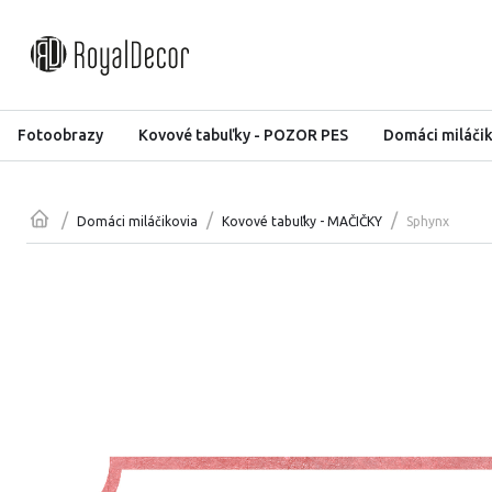
Fotoobrazy
Kovové tabuľky - POZOR PES
Domáci miláči
/
/
/
Sphynx
Domáci miláčikovia
Kovové tabuľky - MAČIČKY