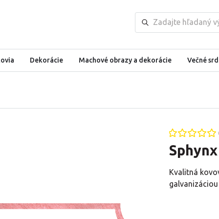
kovia
Dekorácie
Machové obrazy a dekorácie
Večné srd
Sphynx
Kvalitná kovo
galvanizáciou