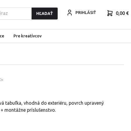
PRIHLÁSIŤ
0,00 €
HĽADAŤ
ce
Pre kreatívcov
0
x
vá tabuľka, vhodná do exteriéru, povrch upravený
 + montážne príslušenstvo.