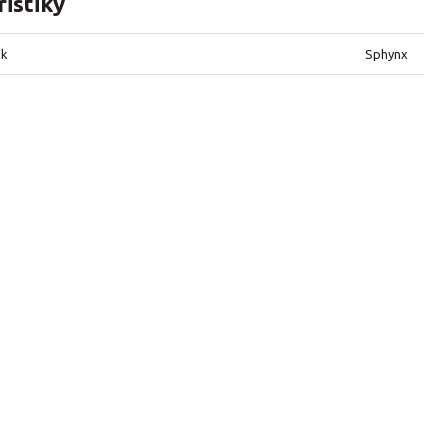
istiky
ek
Sphynx