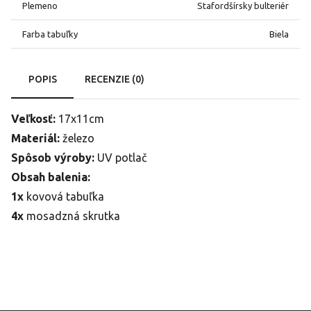
Plemeno
Stafordšírsky bulteriér
Farba tabuľky
Biela
POPIS
RECENZIE (0)
Veľkosť:
17x11cm
Materiál:
železo
Spôsob výroby:
UV potlač
Obsah balenia:
1x
kovová tabuľka
4x
mosadzná skrutka