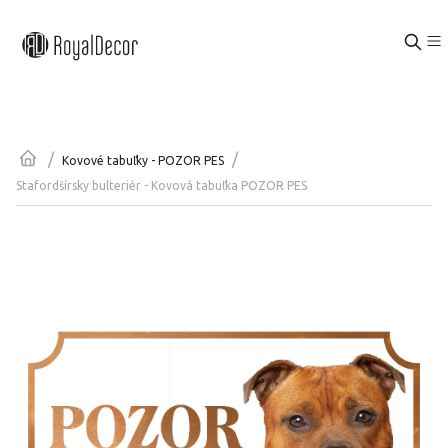
/
/
Kovové tabuľky - POZOR PES
Stafordšírsky bulteriér - Kovová tabuľka POZOR PES