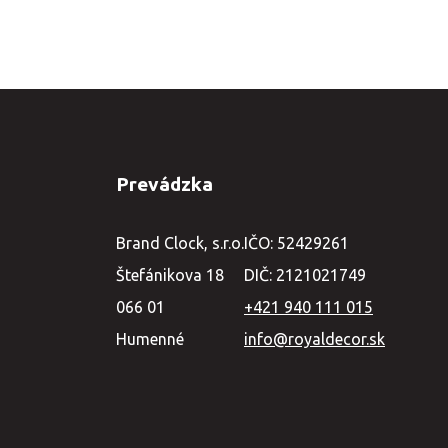
Prevádzka
Brand Clock, s.r.o.
IČO: 52429261
Štefánikova 18
DIČ: 2121021749
066 01
+421 940 111 015
Humenné
info@royaldecor.sk