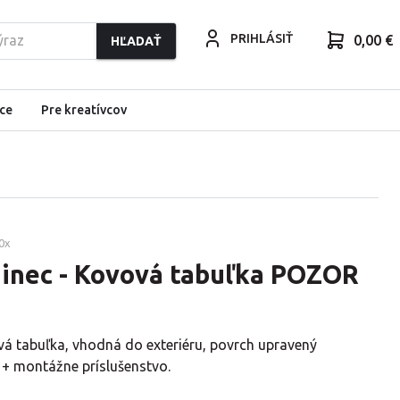
PRIHLÁSIŤ
0,00 €
HĽADAŤ
ce
Pre kreatívcov
0
x
ninec - Kovová tabuľka POZOR
vá tabuľka, vhodná do exteriéru, povrch upravený
 + montážne príslušenstvo.