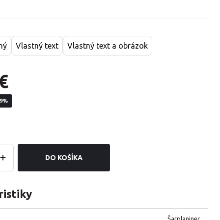
ný
Vlastný text
Vlastný text a obrázok
€
19%
DO KOŠÍKA
istiky
Šarplaninec