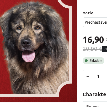
MOTÍV
Prednastave
16,90 
20,90 €
-
Skladom
Charakter
Plemeno