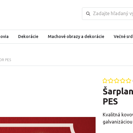
kovia
Dekorácie
Machové obrazy a dekorácie
Večné srd
ZOR PES
Šarpla
PES
Kvalitná kovo
galvanizáciou