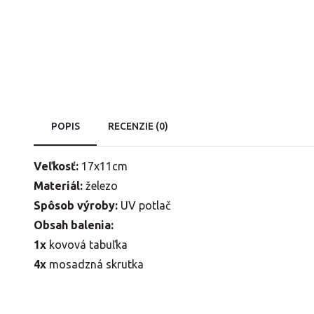
POPIS
RECENZIE (0)
Veľkosť:
17x11cm
Materiál:
železo
Spôsob výroby:
UV potlač
Obsah balenia:
1x
kovová tabuľka
4x
mosadzná skrutka