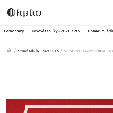
Fotoobrazy
Kovové tabuľky - POZOR PES
Domáci miláči
/
/
Šarplaninec - Kovová tabuľka PO
Kovové tabuľky - POZOR PES