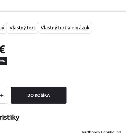
ný
Vlastný text
Vlastný text a obrázok
€
19%
DO KOŠÍKA
istiky
Redbonov Coonhound