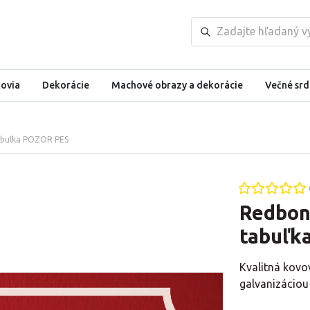
kovia
Dekorácie
Machové obrazy a dekorácie
Večné srd
abuľka POZOR PES
Redbon
tabuľk
Kvalitná kovo
galvanizáciou