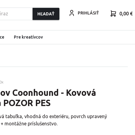
PRIHLÁSIŤ
0,00 €
HĽADAŤ
ce
Pre kreatívcov
0
x
ov Coonhound - Kovová
a POZOR PES
vá tabuľka, vhodná do exteriéru, povrch upravený
 + montážne príslušenstvo.