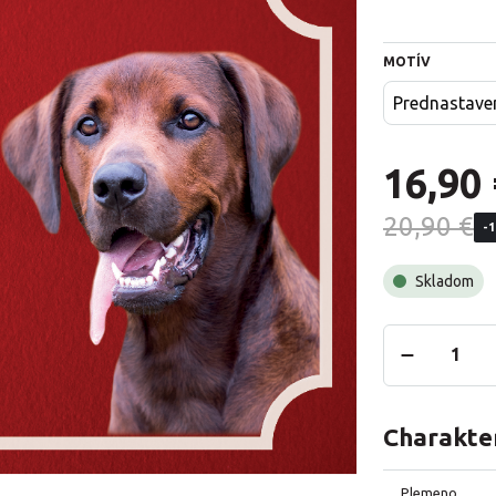
MOTÍV
Prednastave
16,90 
20,90 €
-
Skladom
Charakter
Plemeno