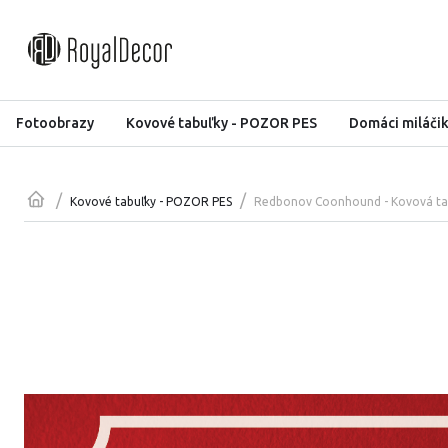
Fotoobrazy
Kovové tabuľky - POZOR PES
Domáci miláči
/
/
Redbonov Coonhound - Kovová t
Kovové tabuľky - POZOR PES