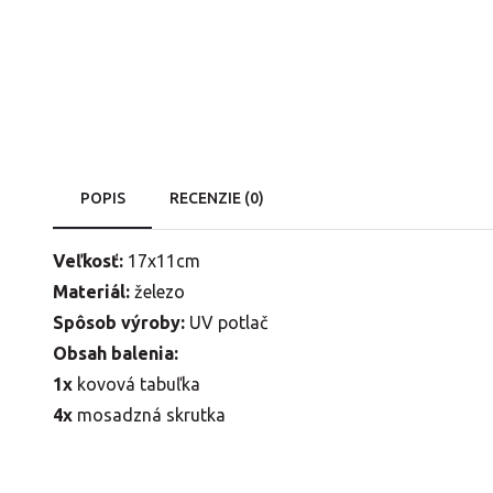
POPIS
RECENZIE (0)
Veľkosť:
17x11cm
Materiál:
železo
Spôsob výroby:
UV potlač
Obsah balenia:
1x
kovová tabuľka
4x
mosadzná skrutka