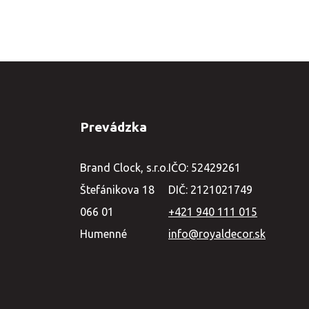
Prevádzka
Brand Clock, s.r.o.
IČO: 52429261
Štefánikova 18
DIČ: 2121021749
066 01
+421 940 111 015
Humenné
info@royaldecor.sk