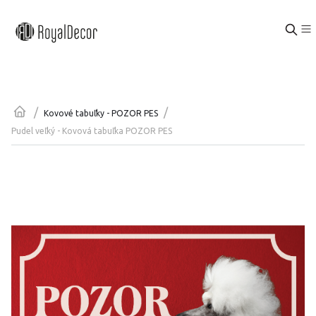
/
/
Kovové tabuľky - POZOR PES
Pudel veľký - Kovová tabuľka POZOR PES