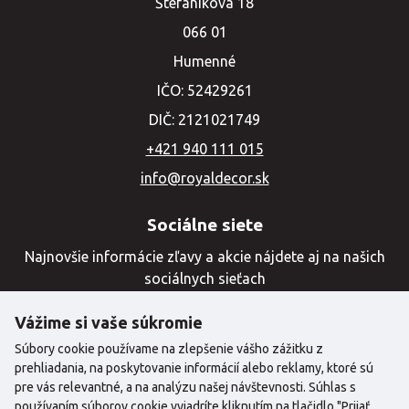
Štefánikova 18
066 01
Humenné
IČO: 52429261
DIČ: 2121021749
+421 940 111 015
info@royaldecor.sk
Sociálne siete
Najnovšie informácie zľavy a akcie nájdete aj na našich
sociálnych sieťach
Vážime si vaše súkromie
Súbory cookie používame na zlepšenie vášho zážitku z
prehliadania, na poskytovanie informácií alebo reklamy, ktoré sú
pre vás relevantné, a na analýzu našej návštevnosti. Súhlas s
používaním súborov cookie vyjadríte kliknutím na tlačidlo "Prijať