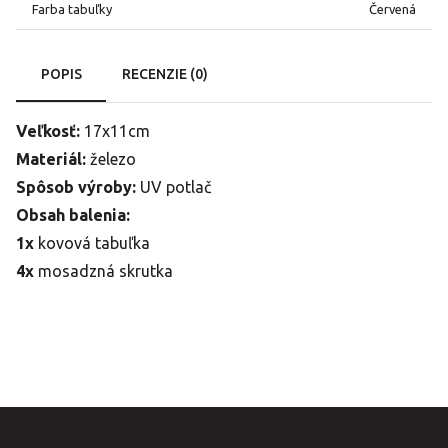
Farba tabuľky
Červená
POPIS
RECENZIE (0)
Veľkosť:
17x11cm
Materiál:
železo
Spôsob výroby:
UV potlač
Obsah balenia:
1x
kovová tabuľka
4x
mosadzná skrutka