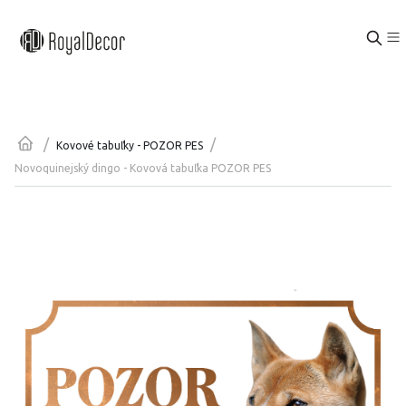
/
/
Kovové tabuľky - POZOR PES
Novoquinejský dingo - Kovová tabuľka POZOR PES