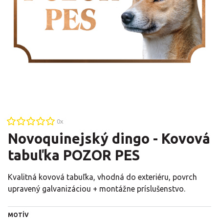
0
x
Novoquinejský dingo - Kovová
tabuľka POZOR PES
Kvalitná kovová tabuľka, vhodná do exteriéru, povrch
upravený galvanizáciou + montážne príslušenstvo.
MOTÍV