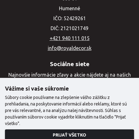
Humenné
IČO: 52429261
DIČ: 2121021749
+421 940 111 015
info@royaldecor.sk
Sociálne siete
Najnovšie informácie zľavy a akcie nájdete aj na našich
sociálnych sieťach
Vážime si vaše súkromie
Súbory cookie používame na zlepšenie vášho zážitku z
prehliadania, na poskytovanie informácií alebo reklamy, ktoré sú
pre vás relevantné, a na analýzu našej návštevnosti. Súhlas s
používaním súborov cookie vyjadríte kliknutím na tlačidlo "Prijať
všetko".
PRIJAŤ VŠETKO
©2024 Copyright | Royal Decor