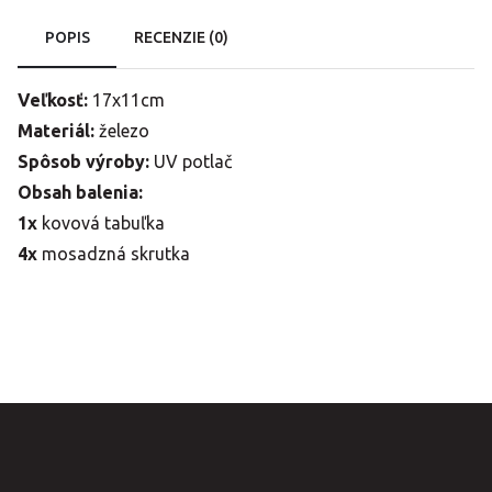
POPIS
RECENZIE (0)
Veľkosť:
17x11cm
Materiál:
železo
Spôsob výroby:
UV potlač
Obsah balenia:
1x
kovová tabuľka
4x
mosadzná skrutka