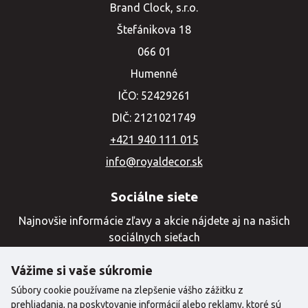
Brand Clock, s.r.o.
Štefánikova 18
066 01
Humenné
IČO: 52429261
DIČ: 2121021749
+421 940 111 015
info@royaldecor.sk
Sociálne siete
Najnovšie informácie zľavy a akcie nájdete aj na našich
sociálnych sieťach
Vážime si vaše súkromie
Súbory cookie používame na zlepšenie vášho zážitku z
prehliadania, na poskytovanie informácií alebo reklamy, ktoré sú