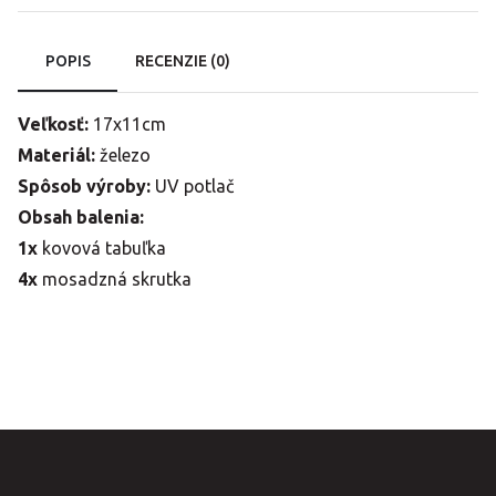
POPIS
RECENZIE (0)
Veľkosť:
17x11cm
Materiál:
železo
Spôsob výroby:
UV potlač
Obsah balenia:
1x
kovová tabuľka
4x
mosadzná skrutka