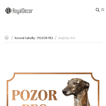
/
/
Anglický chrt
Kovové tabuľky - POZOR PES