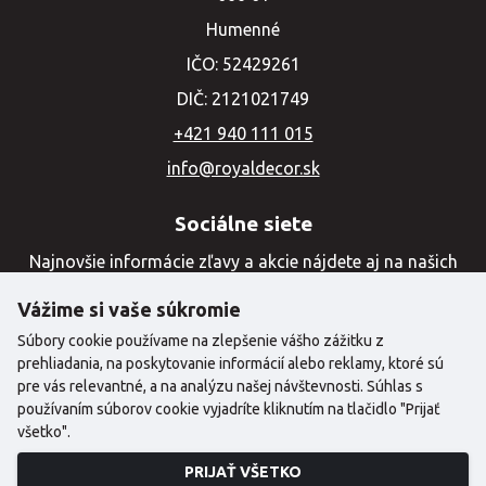
Humenné
IČO: 52429261
DIČ: 2121021749
+421 940 111 015
info@royaldecor.sk
Sociálne siete
Najnovšie informácie zľavy a akcie nájdete aj na našich
sociálnych sieťach
Vážime si vaše súkromie
Súbory cookie používame na zlepšenie vášho zážitku z
prehliadania, na poskytovanie informácií alebo reklamy, ktoré sú
pre vás relevantné, a na analýzu našej návštevnosti. Súhlas s
používaním súborov cookie vyjadríte kliknutím na tlačidlo "Prijať
všetko".
PRIJAŤ VŠETKO
©2024 Copyright | Royal Decor