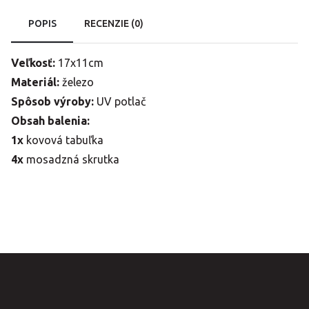
POPIS
RECENZIE (0)
Veľkosť:
17x11cm
Materiál:
železo
Spôsob výroby:
UV potlač
Obsah balenia:
1x
kovová tabuľka
4x
mosadzná skrutka