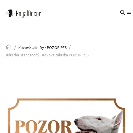
/
/
Kovové tabuľky - POZOR PES
Bulteriér štandardný - Kovová tabuľka POZOR PES